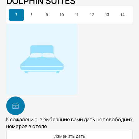
DOLPHIN SUITES
7
8
9
10
11
12
13
14
К сожалению, в выбранные вами даты нет свободных
номеров в отеле
Изменить даты