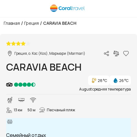
/
/
Главная
Греция
CARAVIA BEACH
1/36
Греция, о. Кос (Kos), Мармари (Marmari)
CARAVIA BEACH
28 °C
26 °C
August средняя температура
13 км
50 м
Песчаный пляж
Семейный отдых