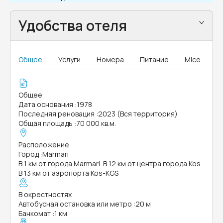
Удобства отеля
Общее
Услуги
Номера
Питание
Mice
Общее
Дата основания
:
1978
Последняя реновация
:
2023 (Вся территория)
Общая площадь
:
70 000 кв.м.
Расположение
Город
:
Marmari
В 1 км от города Marmari. В 12 км от центра города Kos
В 13 км от аэропорта Kos-KGS
В окрестностях
Автобусная остановка или метро
:
20 м
Банкомат
:
1 км