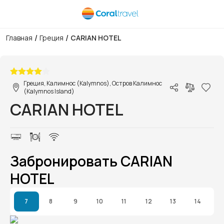
/
/
Главная
Греция
CARIAN HOTEL
1/1
Греция, Калимнос (Kalymnos), Остров Калимнос
(Kalymnos Island)
CARIAN HOTEL
Забронировать CARIAN
HOTEL
7
8
9
10
11
12
13
14