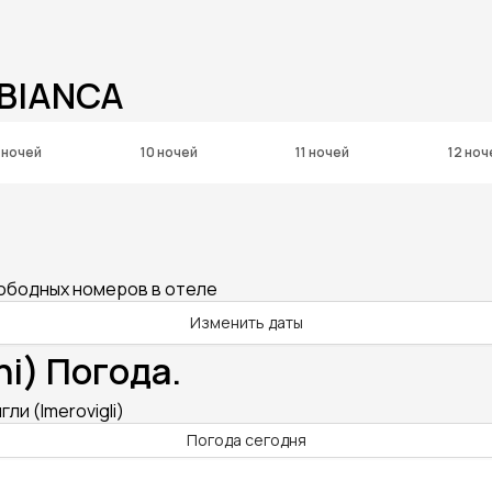
 BIANCA
 ночей
10 ночей
11 ночей
12 ноч
вободных номеров в отеле
Изменить даты
ni) Погода.
ли (Imerovigli)
Погода сегодня