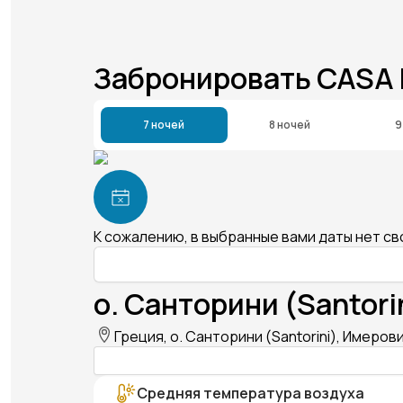
Забронировать CASA
7 ночей
8 ночей
9
К сожалению, в выбранные вами даты нет с
о. Санторини (Santori
Греция, о. Санторини (Santorini), Имеровиг
Средняя температура воздуха