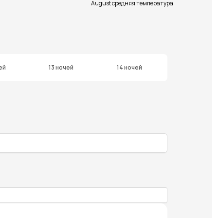
August средняя температура
ей
13 ночей
14 ночей