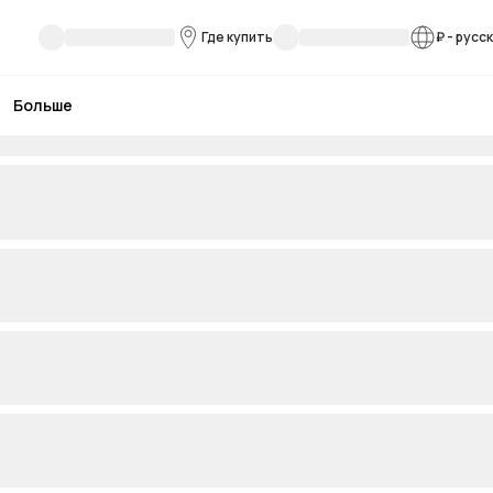
Где купить
₽
-
русс
Больше