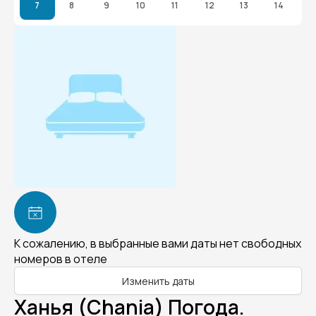
7
8
9
10
11
12
13
14
К сожалению, в выбранные вами даты нет свободных
номеров в отеле
Изменить даты
Ханья (Chania) Погода.