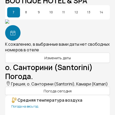
BOUTIQUE HOTEL & SPA
7
8
9
10
11
12
13
14
К сожалению, в выбранные вами даты нет свободных
номеров в отеле
Изменить даты
о. Санторини (Santorini)
Погода.
Греция, о. Санторини (Santorini), Камари (Kamari)
Погода сегодня
Средняя температура воздуха
Погода на весь год