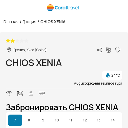
/
/
Главная
Греция
CHIOS XENIA
1/1
Греция, Хиос (Chios)
CHIOS XENIA
24 °C
August средняя температура
Забронировать CHIOS XENIA
7
8
9
10
11
12
13
14