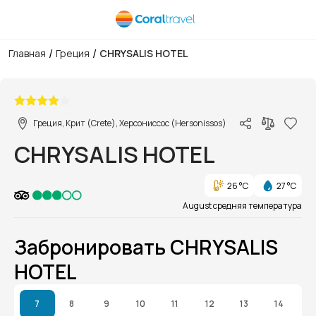
/
/
Главная
Греция
CHRYSALIS HOTEL
1/1
Греция, Крит (Crete), Херсониссос (Hersonissos)
CHRYSALIS HOTEL
26 °C
27 °C
August средняя температура
Забронировать CHRYSALIS
HOTEL
7
8
9
10
11
12
13
14