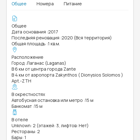
Общее
Номера
Питание
Общее
Дата основания
:
2017
Последняя реновация
:
2020 (Вся территория)
Общая площадь
:
1 кв.м.
Расположение
Город
:
Лаганас (Laganas)
В 6 км от центра города Zante
В 4 км от аэропорта Zakynthos ( Dionysios Solomos )
Apt.-ZTH
В окрестностях
Автобусная остановка или метро
:
15 м
Банкомат
:
15 м
В отеле
Unknown: 2 (этажей: 3, лифтов: Нет)
Рестораны: 2
Бары: 1