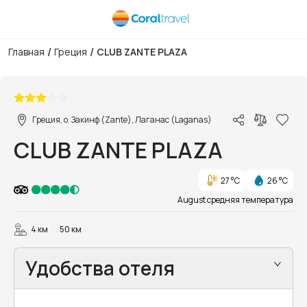
/
/
Главная
Греция
CLUB ZANTE PLAZA
1/6
Греция, о. Закинф (Zante), Лаганас (Laganas)
CLUB ZANTE PLAZA
27 °C
26 °C
August средняя температура
4 км
50 км
Удобства отеля