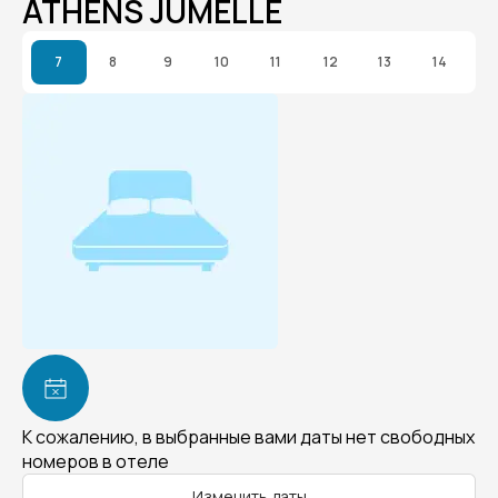
ATHENS JUMELLE
7
8
9
10
11
12
13
14
К сожалению, в выбранные вами даты нет свободных
номеров в отеле
Изменить даты