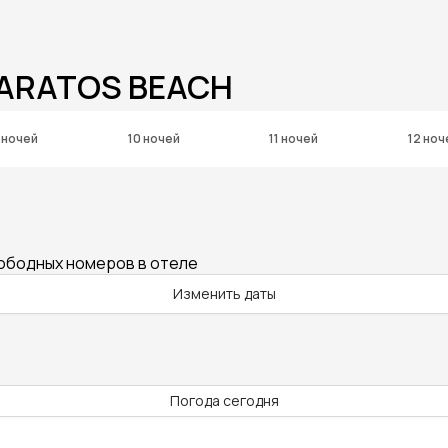
TARATOS BEACH
 ночей
10 ночей
11 ночей
12 ноч
вободных номеров в отеле
Изменить даты
.
Погода сегодня