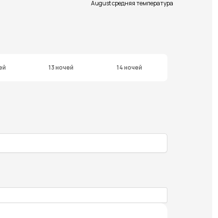
August средняя температура
ей
13 ночей
14 ночей