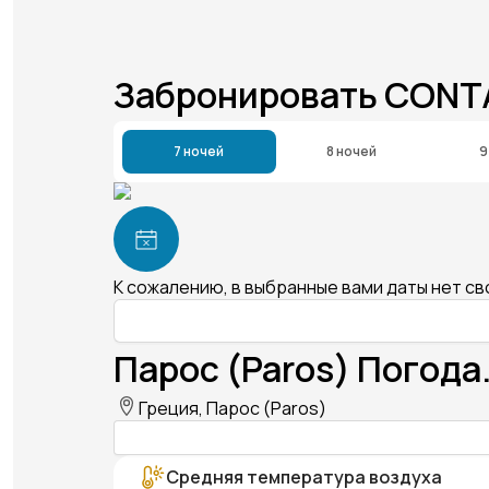
Забронировать CON
7 ночей
8 ночей
9
К сожалению, в выбранные вами даты нет с
Парос (Paros) Погода
Греция, Парос (Paros)
Средняя температура воздуха