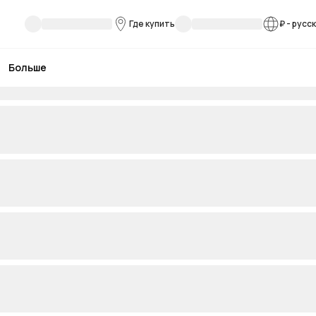
Где купить
₽
-
русс
Больше