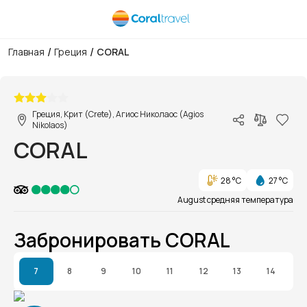
/
/
Главная
Греция
CORAL
1/1
Греция, Крит (Crete), Агиос Николаос (Agios
Nikolaos)
CORAL
28 °C
27 °C
August средняя температура
Забронировать CORAL
7
8
9
10
11
12
13
14