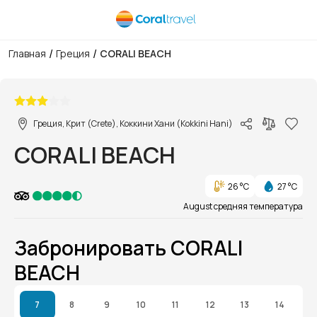
/
/
Главная
Греция
CORALI BEACH
1/1
Греция, Крит (Crete), Коккини Хани (Kokkini Hani)
CORALI BEACH
26 °C
27 °C
August средняя температура
Забронировать CORALI
BEACH
7
8
9
10
11
12
13
14