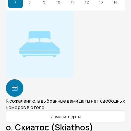
7
8
9
10
11
12
13
14
К сожалению, в выбранные вами даты нет свободных
номеров в отеле
Изменить даты
о. Скиатос (Skíathos)