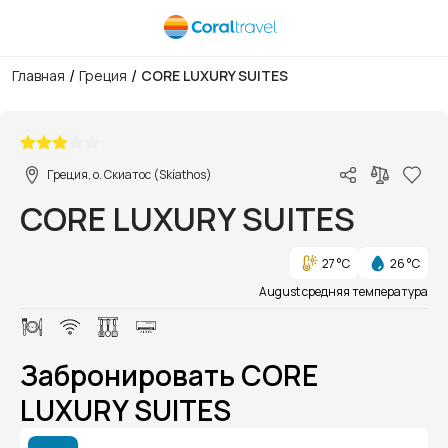
/
/
Главная
Греция
CORE LUXURY SUITES
1/1
Греция, о. Скиатос (Skíathos)
CORE LUXURY SUITES
27 °C
26 °C
August средняя температура
Забронировать CORE
LUXURY SUITES