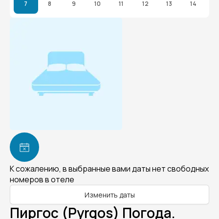
7
8
9
10
11
12
13
14
К сожалению, в выбранные вами даты нет свободных
номеров в отеле
Изменить даты
Пиргос (Pyrgos) Погода.