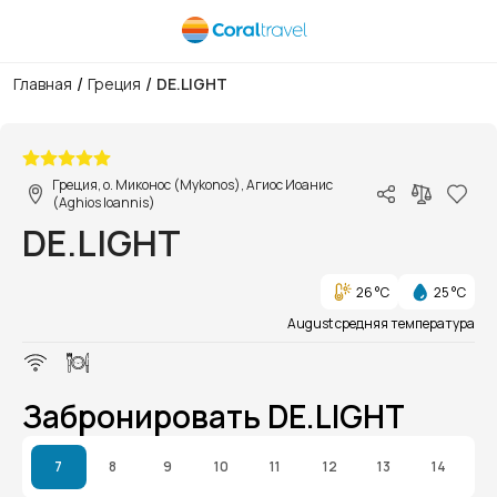
/
/
Главная
Греция
DE.LIGHT
1/1
Греция, о. Миконос (Mykonos), Агиос Иоанис
(Aghios Ioannis)
DE.LIGHT
26 °C
25 °C
August средняя температура
Забронировать DE.LIGHT
7
8
9
10
11
12
13
14