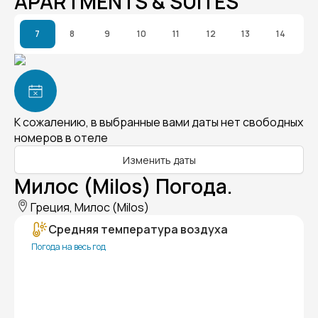
APARTMENTS & SUITES
7
8
9
10
11
12
13
14
К сожалению, в выбранные вами даты нет свободных
номеров в отеле
Изменить даты
Милос (Milos) Погода.
Греция, Милос (Milos)
Средняя температура воздуха
Погода на весь год