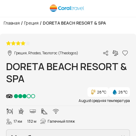
/
/
Главная
Греция
DORETA BEACH RESORT & SPA
1/18
Греция, Rhodes, Теологос (Theologos)
DORETA BEACH RESORT &
SPA
28 °C
28 °C
August средняя температура
17 км
132 м
Галечный пляж