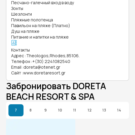
Песчано-галечный вход в воду
Зонты
Шезлонги
Пляжные полотенца
Павильон на пляже (Платно)
Душ на пляже
Питание и напитки на пляже
Контакты
Адрес
:
Theologos,Rhodes,85106.
Телефон
:
+(30) 2241082540
Email
:
doreta@otenet.gr
Сайт
:
www.doretaresort.gr
Забронировать DORETA
BEACH RESORT & SPA
7
8
9
10
11
12
13
14