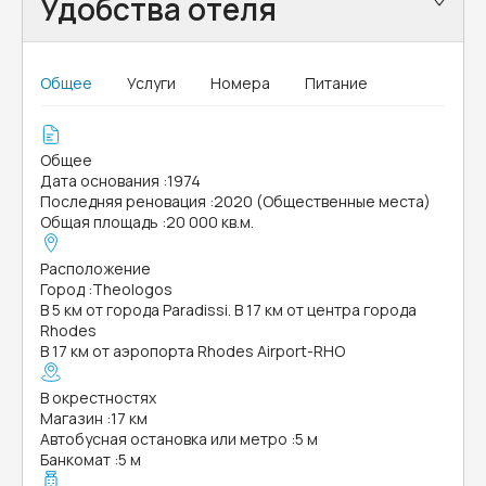
Удобства отеля
Общее
Услуги
Номера
Питание
Общее
Дата основания
:
1974
Последняя реновация
:
2020 (Общественные места)
Общая площадь
:
20 000 кв.м.
Расположение
Город
:
Theologos
В 5 км от города Paradissi. В 17 км от центра города
Rhodes
В 17 км от аэропорта Rhodes Airport-RHO
В окрестностях
Магазин
:
17 км
Автобусная остановка или метро
:
5 м
Банкомат
:
5 м