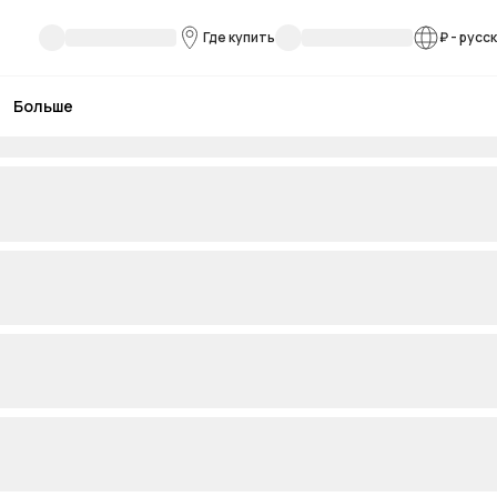
Где купить
₽
-
русс
Больше