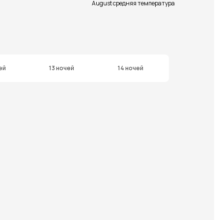
August средняя температура
ей
13 ночей
14 ночей