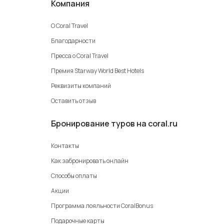
Компания
О Coral Travel
Благодарности
Пресса о Coral Travel
Премия Starway World Best Hotels
Реквизиты компаний
Оставить отзыв
Бронирование туров на coral.ru
Контакты
Как забронировать онлайн
Способы оплаты
Акции
Программа лояльности CoralBonus
Подарочные карты