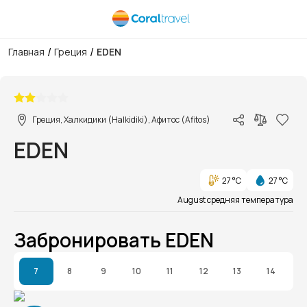
/
/
Главная
Греция
EDEN
1/1
Греция, Халкидики (Halkidiki), Афитос (Afitos)
EDEN
27 °C
27 °C
August средняя температура
Забронировать EDEN
7
8
9
10
11
12
13
14