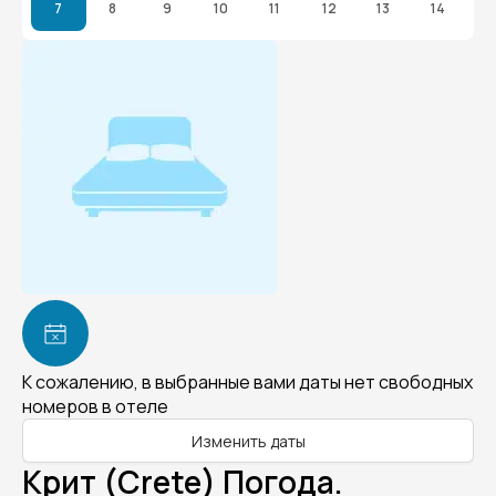
7
8
9
10
11
12
13
14
К сожалению, в выбранные вами даты нет свободных
номеров в отеле
Изменить даты
Крит (Crete) Погода.