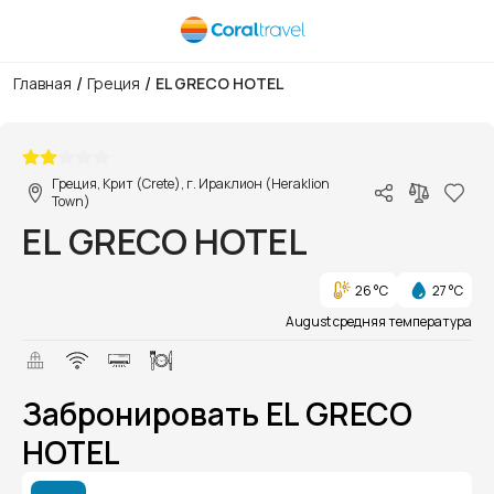
/
/
Главная
Греция
EL GRECO HOTEL
1/1
Греция, Крит (Crete), г. Ираклион (Heraklion
Town)
EL GRECO HOTEL
26 °C
27 °C
August средняя температура
Забронировать EL GRECO
HOTEL