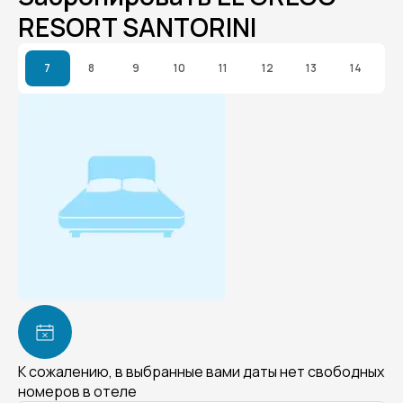
RESORT SANTORINI
7
8
9
10
11
12
13
14
К сожалению, в выбранные вами даты нет свободных
номеров в отеле