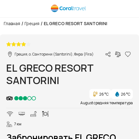
/
/
Главная
Греция
EL GRECO RESORT SANTORINI
1/28
Греция, о. Санторини (Santorini), Фира (Fira)
EL GRECO RESORT
SANTORINI
26 °C
26 °C
August средняя температура
7 км
Забронировать EL GRECO