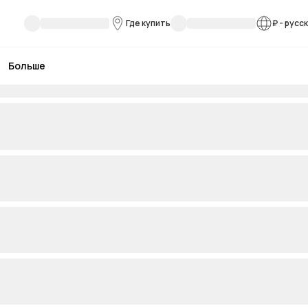
Где купить
₽
-
русс
Больше