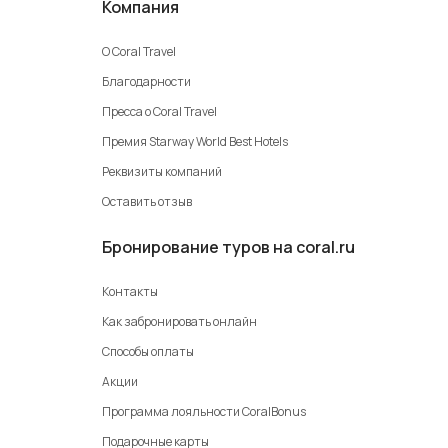
Компания
О Coral Travel
Благодарности
Пресса о Coral Travel
Премия Starway World Best Hotels
Реквизиты компаний
Оставить отзыв
Бронирование туров на coral.ru
Контакты
Как забронировать онлайн
Способы оплаты
Акции
Программа лояльности CoralBonus
Подарочные карты