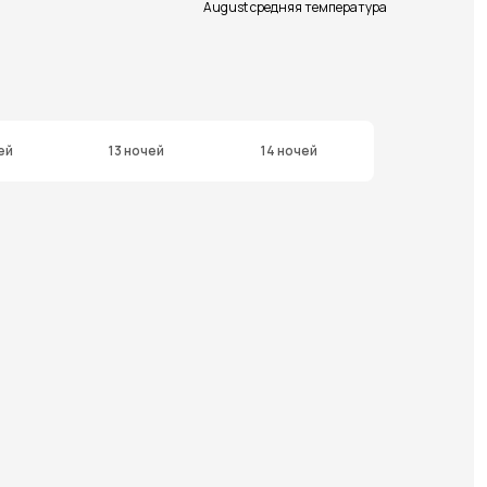
August средняя температура
ей
13 ночей
14 ночей