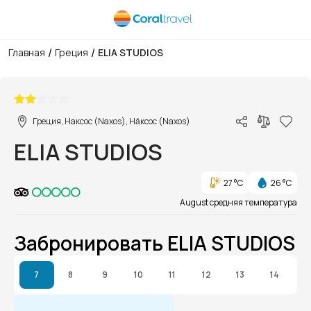
/
/
Главная
Греция
ELIA STUDIOS
1/1
Греция, Наксос (Naxos), На́ксос (Naxos)
ELIA STUDIOS
27 °C
26 °C
August средняя температура
Забронировать ELIA STUDIOS
7
8
9
10
11
12
13
14