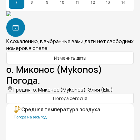
7
8
9
10
11
12
13
14
К сожалению, в выбранные вами даты нет свободных
номеров в отеле
Изменить даты
о. Миконос (Mykonos)
Погода.
Греция, о. Миконос (Mykonos), Элия (Elia)
Погода сегодня
Средняя температура воздуха
Погода на весь год