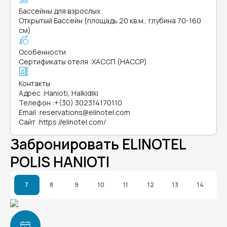
Бассейны для взрослых
Открытый Бассейн (площадь 20 кв.м., глубина 70-160
см)
Особенности
Сертификаты отеля
:
ХАССП (HACCP)
Контакты
Адрес
:
Hanioti, Halkidiki
Телефон
:
+(30) 302314170110
Email
:
reservations@elinotel.com
Сайт
:
https://elinotel.com/
Забронировать ELINOTEL
POLIS HANIOTI
7
8
9
10
11
12
13
14