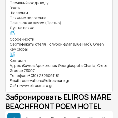
Песчаный вход в воду
Зонты
Шезлонги
Пляжные полотенца
Павильон на пляже (Платно)
Душ на пляже
Особенности
Сертификаты отеля
:
Голубой флаг (Blue Flag), Green
Key Global
Контакты
Адрес
:
Kavros Apokoronou Georgioupolis Chania, Crete
Greece 73007
Телефон
:
+(30) 2825061181
Email
:
reservations@elirosmare.gr
Сайт
:
www.elirosmare.gr
Забронировать ELIROS MARE
BEACHFRONT POEM HOTEL