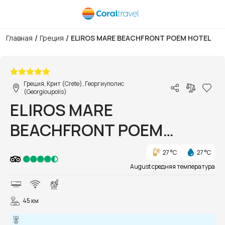
/
/
Главная
Греция
ELIROS MARE BEACHFRONT POEM HOTEL
1/50
Греция, Крит (Crete), Георгиуполис
(Georgioupolis)
ELIROS MARE
BEACHFRONT POEM
HOTEL
27 °C
27 °C
August средняя температура
45 км