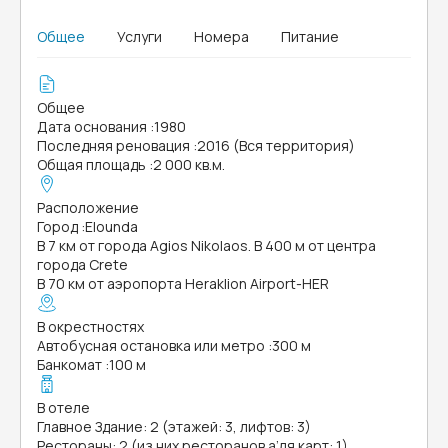
Общее
Услуги
Номера
Питание
Общее
Дата основания
:
1980
Последняя реновация
:
2016 (Вся территория)
Общая площадь
:
2 000 кв.м.
Расположение
Город
:
Elounda
В 7 км от города Agios Nikolaos. В 400 м от центра
города Crete
В 70 км от аэропорта Heraklion Airport-HER
В окрестностях
Автобусная остановка или метро
:
300 м
Банкомат
:
100 м
В отеле
Главное Здание: 2 (этажей: 3, лифтов: 3)
Рестораны: 2 (из них ресторанов а’ля карт: 1)