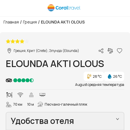
/
/
Главная
Греция
ELOUNDA AKTI OLOUS
1/58
Греция, Крит (Crete), Элунда (Elounda)
ELOUNDA AKTI OLOUS
28 °C
26 °C
August средняя температура
70 км
10 м
Песчано-галечный пляж
Удобства отеля