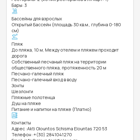
Бары: 3
Бассейны для взрослых
Открытый Бассейн (площадь 30 кв.м., глубина 0-180
см)
Пляж
До пляжа, 10 м, Между отелем и пляжем проходит
дорога
Собственный песчаный пляж на территории
общественного пляжа, протяженность 20 м
Песчано-галечный пляж
Песчано-галечный вход в воду
Зонты
Шезлонги
Пляжные полотенца
Душ на пляже
Питание и напитки на пляже (Платно)
Контакты
Адрес
:
Akti Olountos Schisma Elountas 720 53
Телефон
:
+(30) 2841041270