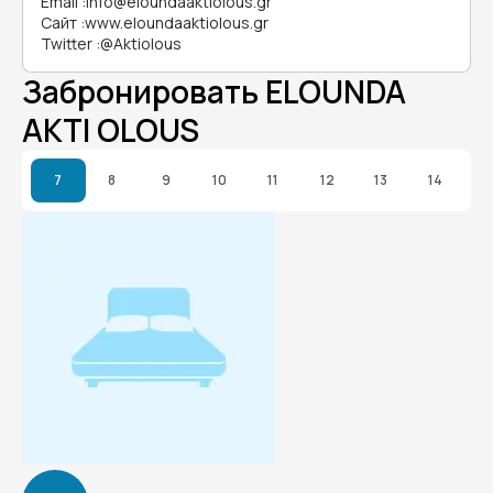
Email
:
info@eloundaaktiolous.gr
Сайт
:
www.eloundaaktiolous.gr
Twitter
:
@Aktiolous
Забронировать ELOUNDA
AKTI OLOUS
7
8
9
10
11
12
13
14