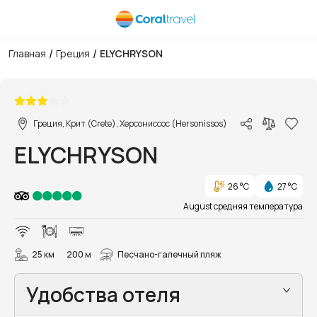
/
/
Главная
Греция
ELYCHRYSON
1/18
Греция, Крит (Crete), Херсониссос (Hersonissos)
ELYCHRYSON
26 °C
27 °C
August средняя температура
25 км
200 м
Песчано-галечный пляж
Удобства отеля