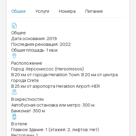
Общее
Услуги
Номера
Питание
Общее
Дата основания
:
2019
Последняя реновация
:
2022
Общая площадь
:
1 кв.м.
Расположение
Город
:
Херсониссос (Hersonissos)
В 20 км от города Heraklion Town. В 20 км от центра
города Crete
В 25 км от аэропорта Heraklion Airport-HER
В окрестностях
Автобусная остановка или метро
:
300 м
Банкомат
:
300 м
В отеле
Главное Здание: 1 (этажей: 2, лифтов: Нет)
Рестораны: 1