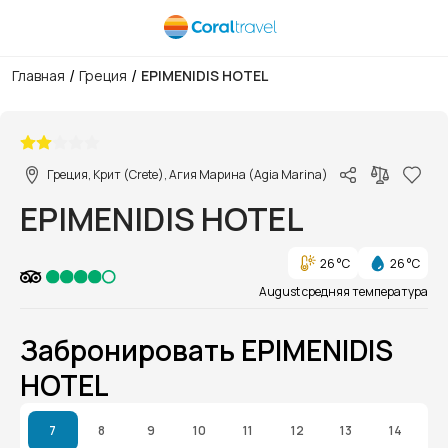
/
/
Главная
Греция
EPIMENIDIS HOTEL
1/1
Греция, Крит (Crete), Агия Марина (Agia Marina)
EPIMENIDIS HOTEL
26 °C
26 °C
August средняя температура
Забронировать EPIMENIDIS
HOTEL
7
8
9
10
11
12
13
14