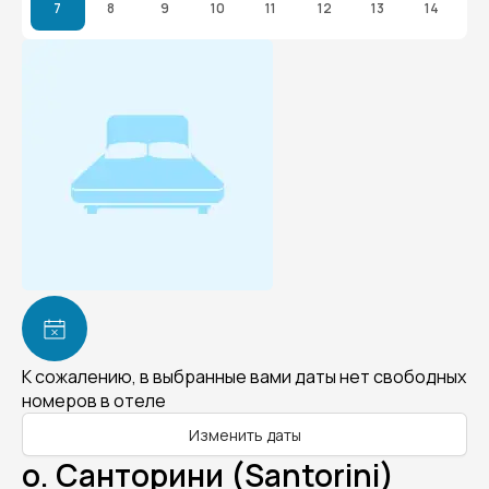
7
8
9
10
11
12
13
14
К сожалению, в выбранные вами даты нет свободных
номеров в отеле
Изменить даты
о. Санторини (Santorini)