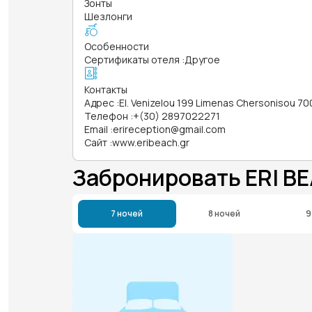
Зонты
Шезлонги
Особенности
Сертификаты отеля
:
Другое
Контакты
Адрес
:
El. Venizelou 199 Limenas Chersonisou 70
Телефон
:
+(30) 2897022271
Email
:
erireception@gmail.com
Сайт
:
www.eribeach.gr
Забронировать ERI B
7 ночей
8 ночей
9