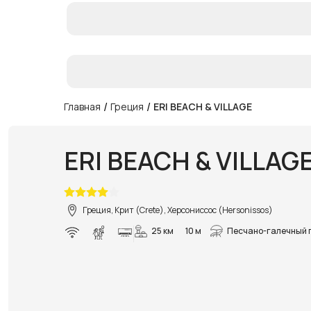
/
/
Главная
Греция
ERI BEACH & VILLAGE
ERI BEACH & VILLAG
Греция, Крит (Crete), Херсониссос (Hersonissos)
25 км
10 м
Песчано-галечный 