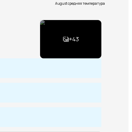
August средняя температура
+
43