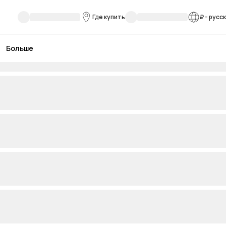
Где купить
₽
-
русс
Больше