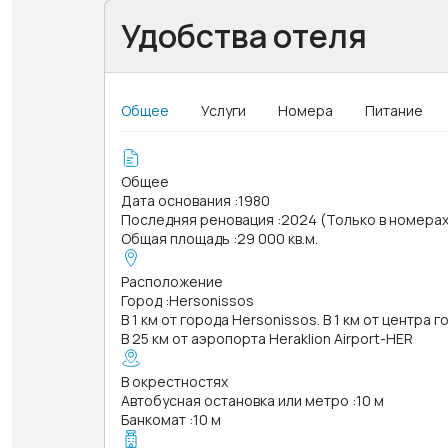
Удобства отеля
Общее
Услуги
Номера
Питание
Общее
Дата основания
:
1980
Последняя реновация
:
2024 (Только в номера
Общая площадь
:
29 000 кв.м.
Расположение
Город
:
Hersonissos
В 1 км от города Hersonissos. В 1 км от центра 
В 25 км от аэропорта Heraklion Airport-HER
В окрестностях
Автобусная остановка или метро
:
10 м
Банкомат
:
10 м