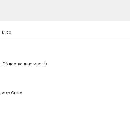
Mice
х, Общественные места)
города Crete