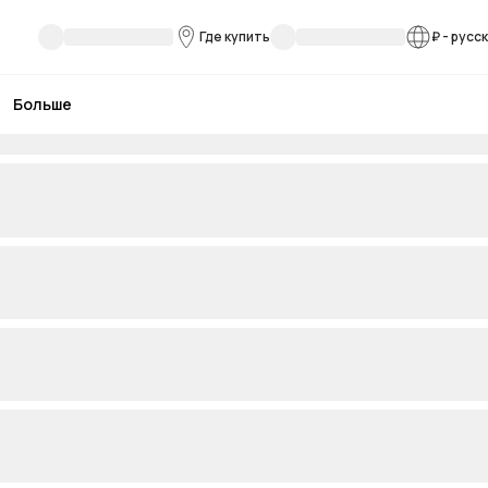
Где купить
₽
-
русс
Больше