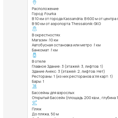
Расположение
Город
:
Fourka
В 10 км от города Kassandria. В 600 м от центра 
В 90 км от аэропорта Thessalonik-SKG
В окрестностях
Магазин
:
10 км
Автобусная остановка или метро
:
1 км
Банкомат
:
1 км
В отеле
Главное Здание: 3 (этажей: 3, лифтов: 1)
Здание Анекс: 3 (этажей: 2, лифтов: Нет)
Рестораны: 1 (из них ресторанов а’ля карт: 1)
Бары: 1
Бассейны для взрослых
Открытый Бассейн (площадь 200 кв.м., глубина 
Пляж
До пляжа, 50 м