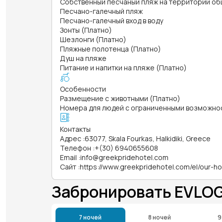
Собственный песчаный пляж на территории об
Песчано-галечный пляж
Песчано-галечный вход в воду
Зонты (Платно)
Шезлонги (Платно)
Пляжные полотенца (Платно)
Душ на пляже
Питание и напитки на пляже (Платно)
Особенности
Размещение с животными (Платно)
Номера для людей с ограниченными возможно
Контакты
Адрес
:
63077, Skala Fourkas, Halkidiki, Greece
Телефон
:
+(30) 6940655608
Email
:
info@greekpridehotel.com
Сайт
:
https://www.greekpridehotel.com/el/our-ho
Забронировать EVLOG
7 ночей
8 ночей
9