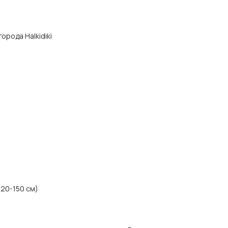
города Halkidiki
120-150 см)