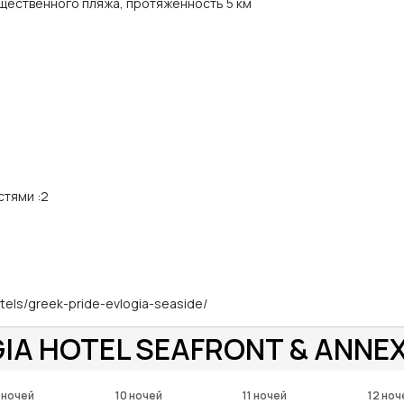
щественного пляжа, протяженность 5 км
стями
:
2
tels/greek-pride-evlogia-seaside/
IA HOTEL SEAFRONT & ANNEX 
 ночей
10 ночей
11 ночей
12 ноч