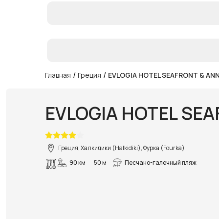
/
/
Главная
Греция
EVLOGIA HOTEL SEAFRONT & ANNE
EVLOGIA HOTEL SEAF
Греция, Халкидики (Halkidiki), Фурка (Fourka)
90 км
50 м
Песчано-галечный пляж