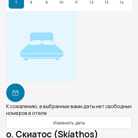
7
8
9
10
11
12
13
14
К сожалению, в выбранные вами даты нет свободных
номеров в отеле
Изменить даты
о. Скиатос (Skíathos)