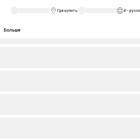
Где купить
₽
-
русс
Больше