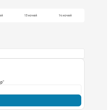
ей
13 ночей
14 ночей
ер"