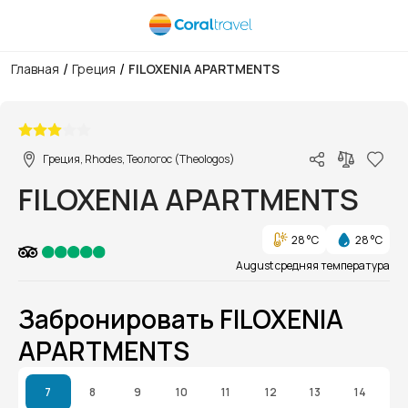
/
/
Главная
Греция
FILOXENIA APARTMENTS
1/1
Греция, Rhodes, Теологос (Theologos)
FILOXENIA APARTMENTS
28 °C
28 °C
August средняя температура
Забронировать FILOXENIA
APARTMENTS
7
8
9
10
11
12
13
14