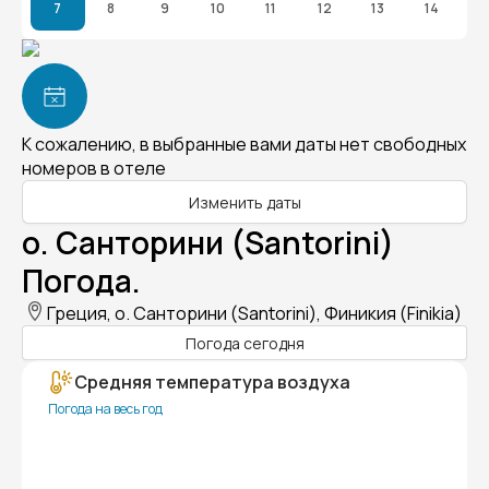
7
8
9
10
11
12
13
14
К сожалению, в выбранные вами даты нет свободных
номеров в отеле
Изменить даты
о. Санторини (Santorini)
Погода.
Греция, о. Санторини (Santorini), Финикия (Finikia)
Погода сегодня
Средняя температура воздуха
Погода на весь год