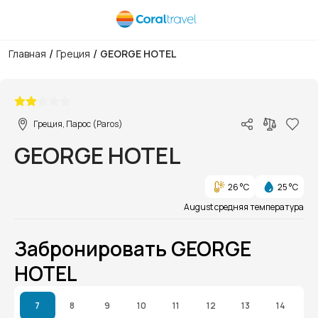
/
/
Главная
Греция
GEORGE HOTEL
1/1
Греция, Парос (Paros)
GEORGE HOTEL
26 °C
25 °C
August средняя температура
Забронировать GEORGE
HOTEL
7
8
9
10
11
12
13
14