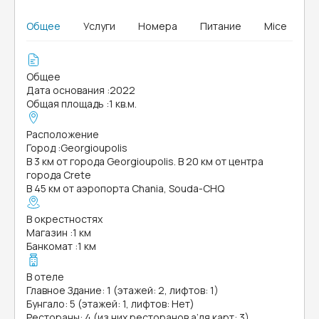
Общее
Услуги
Номера
Питание
Mice
Общее
Дата основания
:
2022
Общая площадь
:
1 кв.м.
Расположение
Город
:
Georgioupolis
В 3 км от города Georgioupolis. В 20 км от центра
города Crete
В 45 км от аэропорта Chania, Souda-CHQ
В окрестностях
Магазин
:
1 км
Банкомат
:
1 км
В отеле
Главное Здание: 1 (этажей: 2, лифтов: 1)
Бунгало: 5 (этажей: 1, лифтов: Нет)
Рестораны: 4 (из них ресторанов а’ля карт: 3)