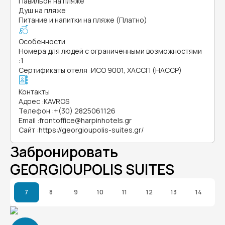
Павильон на пляже
Душ на пляже
Питание и напитки на пляже (Платно)
Особенности
Номера для людей с ограниченными возможностями
:
1
Сертификаты отеля
:
ИСО 9001, ХАССП (HACCP)
Контакты
Адрес
:
KAVROS
Телефон
:
+(30) 2825061126
Email
:
frontoffice@harpinhotels.gr
Сайт
:
https://georgioupolis-suites.gr/
Забронировать
GEORGIOUPOLIS SUITES
7
8
9
10
11
12
13
14