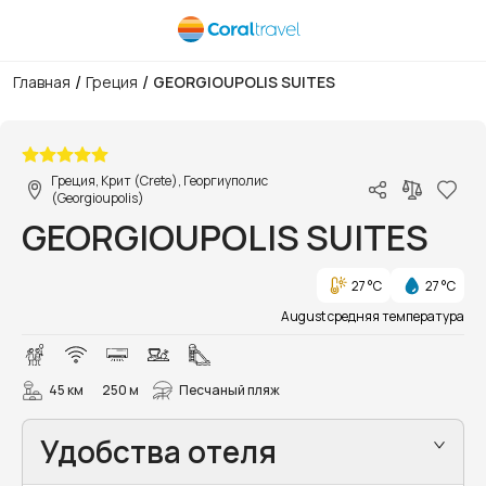
/
/
Главная
Греция
GEORGIOUPOLIS SUITES
1/33
Греция, Крит (Crete), Георгиуполис
(Georgioupolis)
GEORGIOUPOLIS SUITES
27 °C
27 °C
August средняя температура
45 км
250 м
Песчаный пляж
Удобства отеля