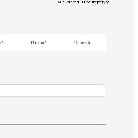
August средняя температура
ей
13 ночей
14 ночей