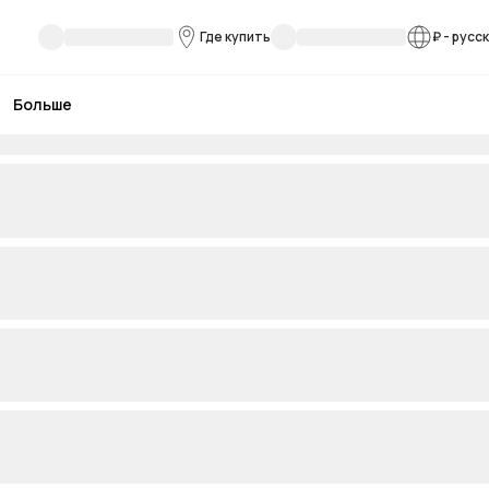
Где купить
₽
-
русс
Больше