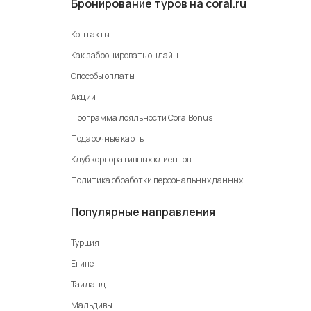
Бронирование туров на coral.ru
Контакты
Как забронировать онлайн
Способы оплаты
Акции
Программа лояльности CoralBonus
Подарочные карты
Клуб корпоративных клиентов
Политика обработки персональных данных
Популярные направления
Турция
Египет
Таиланд
Мальдивы