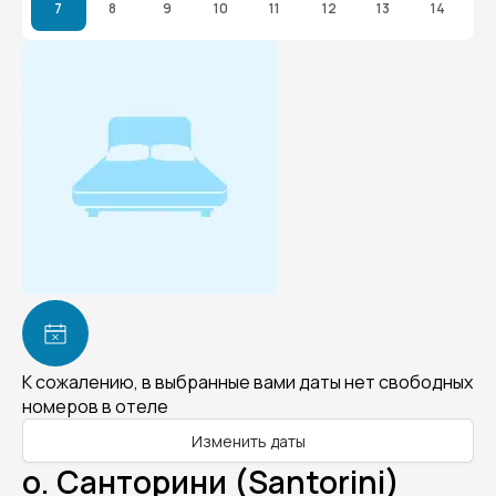
7
8
9
10
11
12
13
14
К сожалению, в выбранные вами даты нет свободных
номеров в отеле
Изменить даты
о. Санторини (Santorini)