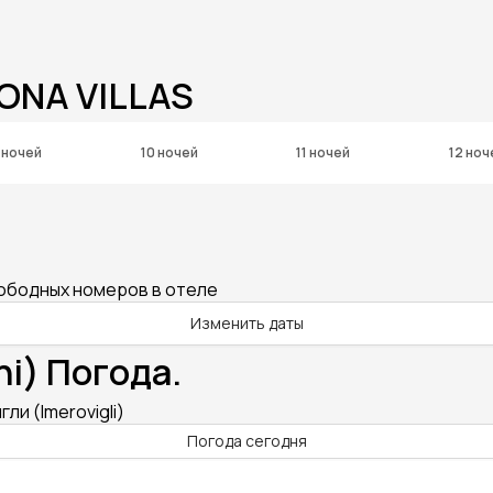
ONA VILLAS
 ночей
10 ночей
11 ночей
12 ноч
вободных номеров в отеле
Изменить даты
ni) Погода.
ли (Imerovigli)
Погода сегодня