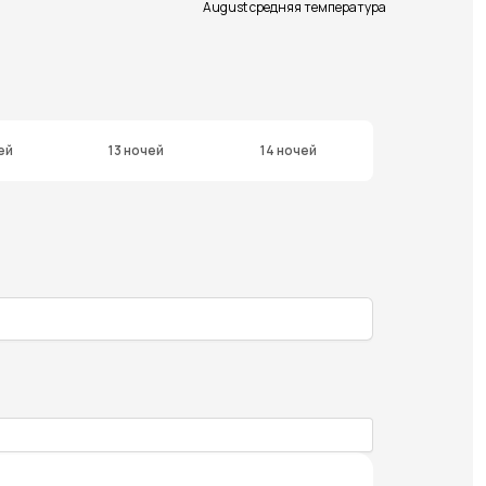
August средняя температура
ей
13 ночей
14 ночей