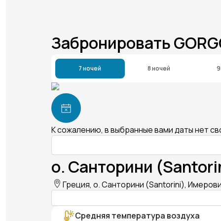
Забронировать GORG
7 ночей
8 ночей
9
К сожалению, в выбранные вами даты нет с
о. Санторини (Santori
Греция, о. Санторини (Santorini), Имеровиг
Средняя температура воздуха