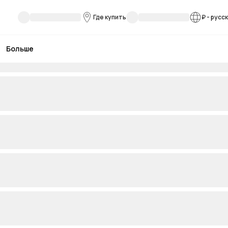
Где купить
₽
-
русс
Больше