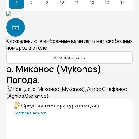
7
8
9
10
11
12
13
14
К сожалению, в выбранные вами даты нет свободных
номеров в отеле
Изменить даты
о. Миконос (Mykonos)
Погода.
Греция, о. Миконос (Mykonos), Агиос Стефанос
(Aghios Stefanos)
Средняя температура воздуха
Погода на весь год