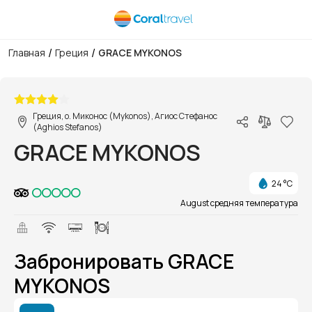
/
/
Главная
Греция
GRACE MYKONOS
1/1
Греция, о. Миконос (Mykonos), Агиос Стефанос
(Aghios Stefanos)
GRACE MYKONOS
24 °C
August средняя температура
Забронировать GRACE
MYKONOS