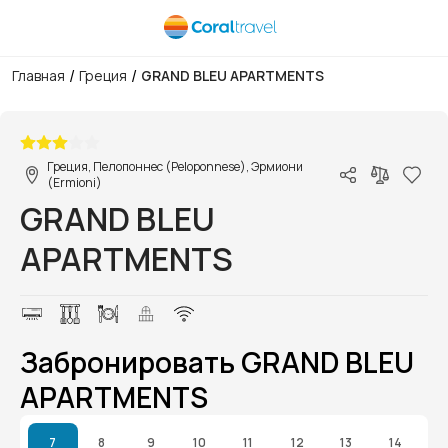
/
/
Главная
Греция
GRAND BLEU APARTMENTS
1/1
Греция, Пелопоннес (Peloponnese), Эрмиони
(Ermioni)
GRAND BLEU
APARTMENTS
Забронировать GRAND BLEU
APARTMENTS
7
8
9
10
11
12
13
14