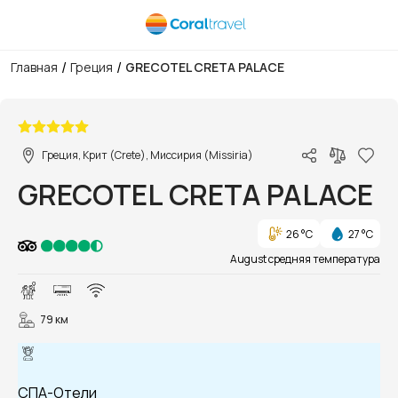
/
/
Главная
Греция
GRECOTEL CRETA PALACE
1/82
Греция, Крит (Crete), Миссирия (Missiria)
GRECOTEL CRETA PALACE
26 °C
27 °C
August средняя температура
79 км
СПА-Отели