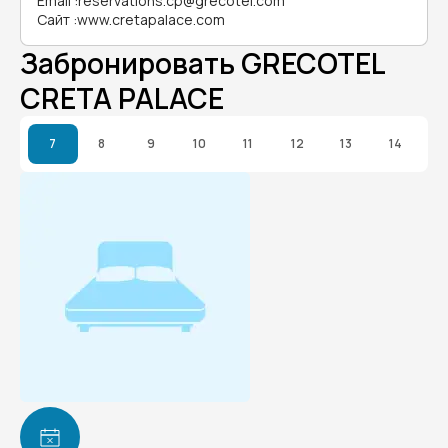
Email
:
reservations.cp@grecotel.com
Сайт
:
www.cretapalace.com
Забронировать GRECOTEL
CRETA PALACE
7
8
9
10
11
12
13
14