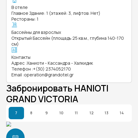
В отеле
Главное Здание: 1 (этажей: 3, лифтов: Нет)
Рестораны: 1
Бассейны для взрослых
Открытый Бассейн (площадь 25 кв.м., глубина 140-170
см)
Контакты
Адрес
:
Ханиоти - Кассандра - Халкидик
Телефон
:
+(30) 2374052170
Email
:
operation@grandotel.gr
Забронировать HANIOTI
GRAND VICTORIA
7
8
9
10
11
12
13
14