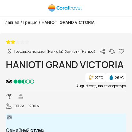
/
/
Главная
Греция
HANIOTI GRAND VICTORIA
1/4
Греция, Халкидики (Halkidiki), Ханиоти (Hanioti)
HANIOTI GRAND VICTORIA
27 °C
26 °C
August средняя температура
100 км
200 м
Семейный отдых