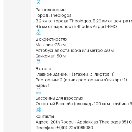
Расположение
Город
:
Theologos
В 2 км от города Theologos. В 20 км от центра
В 5 км от аэропорта Rhodes Airport-RHO
В окрестностях
Магазин
:
25 км
Автобусная остановка или метро
:
50 м
Банкомат
:
50 м
В отеле
Главное Здание: 1 (этажей: 3, лифтов: 1)
Рестораны: 2 (из них ресторанов а’ля карт: 1)
Бары: 1
Бассейны для взрослых
Открытый Бассейн (площадь 100 кв.м., глубина 
Контакты
Адрес
:
20th Rodou - Apolakkias Theologos 851 
Телефон
:
+(30) 2241085080