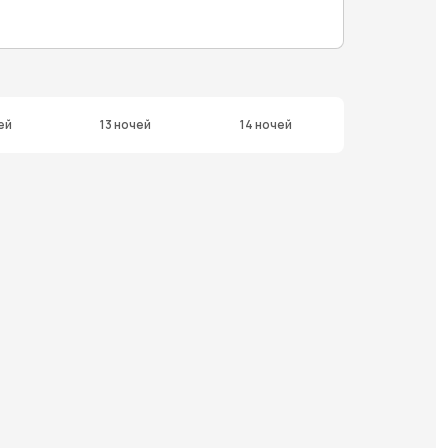
ей
13 ночей
14 ночей