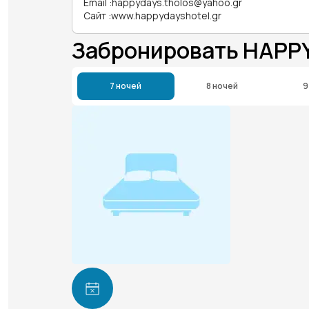
Email
:
happydays.tholos@yahoo.gr
Сайт
:
www.happydayshotel.gr
Забронировать HAPP
7 ночей
8 ночей
9