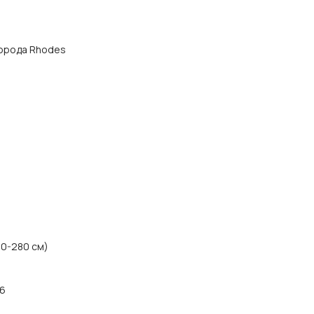
 города Rhodes
90-280 см)
06