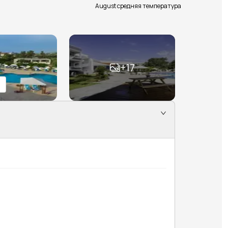
August средняя температура
+
17