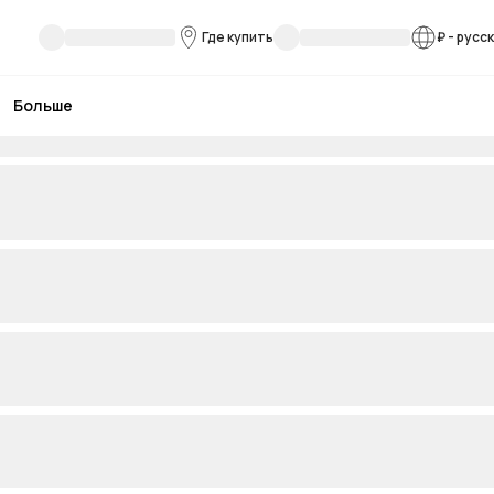
Где купить
₽
-
русс
Больше