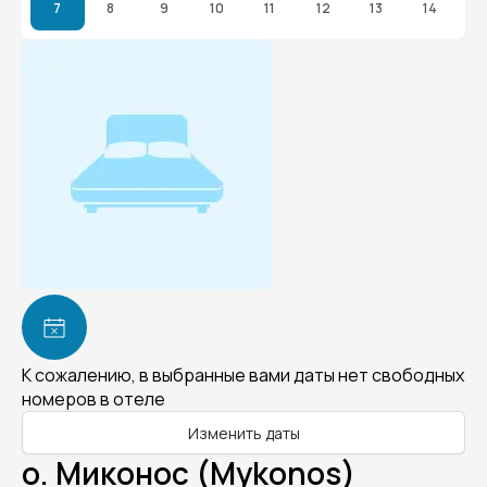
7
8
9
10
11
12
13
14
К сожалению, в выбранные вами даты нет свободных
номеров в отеле
Изменить даты
о. Миконос (Mykonos)