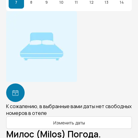
7
8
9
10
11
12
13
14
К сожалению, в выбранные вами даты нет свободных
номеров в отеле
Изменить даты
Милос (Milos) Погода.