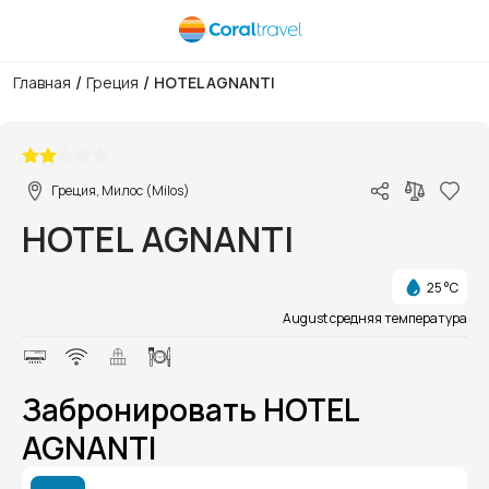
/
/
Главная
Греция
HOTEL AGNANTI
1/1
Греция, Милос (Milos)
HOTEL AGNANTI
25 °C
August средняя температура
Забронировать HOTEL
AGNANTI