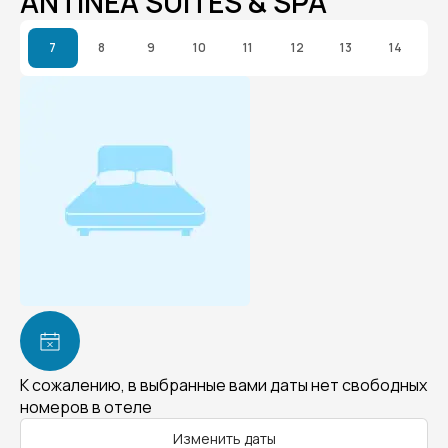
ANTINEA SUITES & SPA
7
8
9
10
11
12
13
14
К сожалению, в выбранные вами даты нет свободных
номеров в отеле
Изменить даты